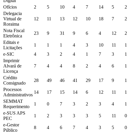
Digital
Ofícios
2
5
10
4
7
14
5
2
Delegacia
Virtual de
12
11
13
12
10
18
7
2
Roraima
Nota Fiscal
23
9
31
9
6
4
12
2
Eletrônica
Editais e
1
1
1
4
3
10
11
1
Licitações
e-SIC
4
3
2
4
1
7
3
1
Imprimir
Alvará de
7
4
4
8
2
4
6
1
Licença
Crédito
28
49
46
41
29
17
9
1
Consignado
Processos
14
17
15
14
6
12
11
1
Administrativos
SEMMAT
1
0
7
3
2
3
4
1
Requerimento
e-SUS APS
1
2
3
3
3
5
11
0
PEC
e-Gestor
8
4
6
7
4
3
5
0
Público