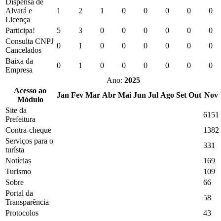
Dispensa de
Alvará e
1
2
1
0
0
0
0
0
Licença
Participa!
5
3
0
0
0
0
0
0
Consulta CNPJ
0
1
0
0
0
0
0
0
Cancelados
Baixa da
0
1
0
0
0
0
0
0
Empresa
Ano:
2025
Acesso ao
Jan
Fev
Mar
Abr
Mai
Jun
Jul
Ago
Set
Out
Nov
Módulo
Site da
6151
Prefeitura
Contra-cheque
1382
Serviços para o
331
turísta
Notícias
169
Turismo
109
Sobre
66
Portal da
58
Transparência
Protocolos
43