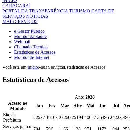
INÍCIO
CARACARAÍ
PORTAL DA TRANSPARÊNCIA
TURISMO
CARTA DE
SERVIÇOS
NOTÍCIAS
MAIS SERVIÇOS
e-Gestor Público
Monitor da Saúde
Webmail
Chamado Técnico
Estatísticas de Acessos
Monitor de Internet
Você está em:
Início
Mais Serviços
Estatísticas de Acessos
Estatísticas
de Acessos
Ano:
2026
Acesso ao
Jan
Fev
Mar
Abr
Mai
Jun
Jul
Ag
Módulo
Site da
22537
19108
27260
25194
40057
26386
24228
480
Prefeitura
Serviços para o
704
796
1166
1138
951
1173
1044
253