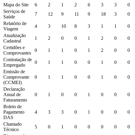
Mapa do Site
6
2
1
2
6
3
3
0
Serviços de
7
12
9
11
9
18
3
0
Saúde
Relatório de
4
3
10
8
3
1
1
0
Viagem
Atualização
1
2
0
0
1
2
0
0
Cadastral
Certidões e
0
1
1
0
1
2
0
0
Comprovantes
Contratação de
0
1
1
0
0
1
0
0
Empregado
Emissão de
Comprovante
0
1
1
0
0
1
0
0
(CCMEI)
Declaração
Anual de
0
1
0
0
1
0
0
0
Faturamento
Boleto de
Pagamento
4
3
3
0
1
0
0
0
DAS
Chamado
5
0
1
0
0
0
0
0
Técnico