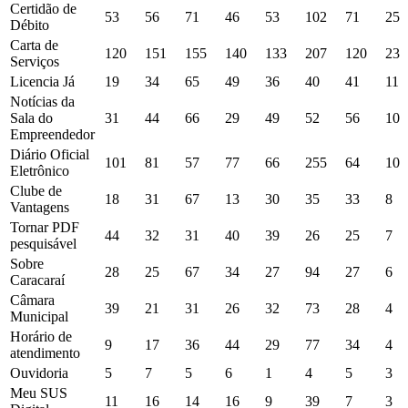
Certidão de
53
56
71
46
53
102
71
25
Débito
Carta de
120
151
155
140
133
207
120
23
Serviços
Licencia Já
19
34
65
49
36
40
41
11
Notícias da
Sala do
31
44
66
29
49
52
56
10
Empreendedor
Diário Oficial
101
81
57
77
66
255
64
10
Eletrônico
Clube de
18
31
67
13
30
35
33
8
Vantagens
Tornar PDF
44
32
31
40
39
26
25
7
pesquisável
Sobre
28
25
67
34
27
94
27
6
Caracaraí
Câmara
39
21
31
26
32
73
28
4
Municipal
Horário de
9
17
36
44
29
77
34
4
atendimento
Ouvidoria
5
7
5
6
1
4
5
3
Meu SUS
11
16
14
16
9
39
7
3