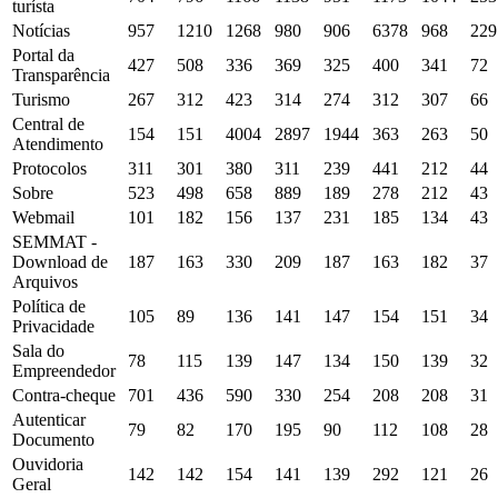
turísta
Notícias
957
1210
1268
980
906
6378
968
229
Portal da
427
508
336
369
325
400
341
72
Transparência
Turismo
267
312
423
314
274
312
307
66
Central de
154
151
4004
2897
1944
363
263
50
Atendimento
Protocolos
311
301
380
311
239
441
212
44
Sobre
523
498
658
889
189
278
212
43
Webmail
101
182
156
137
231
185
134
43
SEMMAT -
Download de
187
163
330
209
187
163
182
37
Arquivos
Política de
105
89
136
141
147
154
151
34
Privacidade
Sala do
78
115
139
147
134
150
139
32
Empreendedor
Contra-cheque
701
436
590
330
254
208
208
31
Autenticar
79
82
170
195
90
112
108
28
Documento
Ouvidoria
142
142
154
141
139
292
121
26
Geral