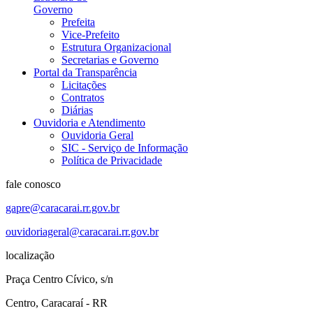
Governo
Prefeita
Vice-Prefeito
Estrutura Organizacional
Secretarias e Governo
Portal da Transparência
Licitações
Contratos
Diárias
Ouvidoria e Atendimento
Ouvidoria Geral
SIC - Serviço de Informação
Política de Privacidade
fale conosco
gapre@caracarai.rr.gov.br
ouvidoriageral@caracarai.rr.gov.br
localização
Praça Centro Cívico, s/n
Centro, Caracaraí - RR