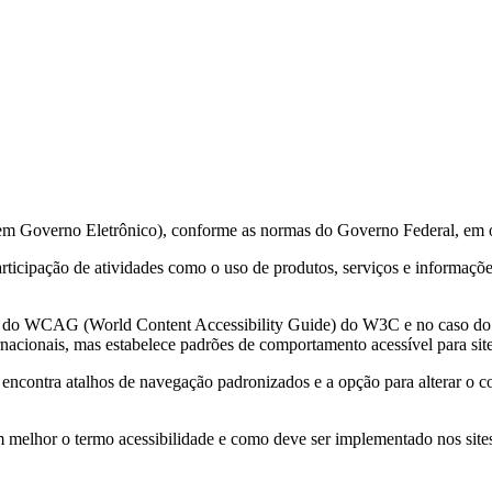
 em Governo Eletrônico), conforme as normas do Governo Federal, em 
 participação de atividades como o uso de produtos, serviços e informa
ções do WCAG (World Content Accessibility Guide) do W3C e no caso 
acionais, mas estabelece padrões de comportamento acessível para sit
e encontra atalhos de navegação padronizados e a opção para alterar o c
m melhor o termo acessibilidade e como deve ser implementado nos sites