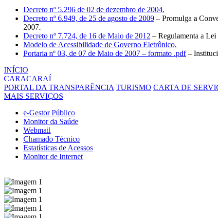
Decreto nº 5.296 de 02 de dezembro de 2004.
Decreto nº 6.949, de 25 de agosto de 2009
– Promulga a Conven
2007.
Decreto nº 7.724, de 16 de Maio de 2012
– Regulamenta a Lei 
Modelo de Acessibilidade de Governo Eletrônico.
Portaria nº 03, de 07 de Maio de 2007 – formato .pdf
– Institu
INÍCIO
CARACARAÍ
PORTAL DA TRANSPARÊNCIA
TURISMO
CARTA DE SERVI
MAIS SERVIÇOS
e-Gestor Público
Monitor da Saúde
Webmail
Chamado Técnico
Estatísticas de Acessos
Monitor de Internet