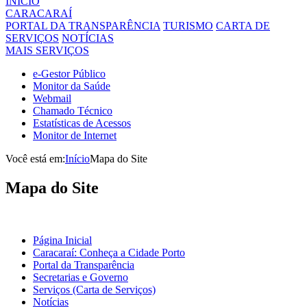
INÍCIO
CARACARAÍ
PORTAL DA TRANSPARÊNCIA
TURISMO
CARTA DE
SERVIÇOS
NOTÍCIAS
MAIS SERVIÇOS
e-Gestor Público
Monitor da Saúde
Webmail
Chamado Técnico
Estatísticas de Acessos
Monitor de Internet
Você está em:
Início
Mapa do Site
Mapa
do Site
Página Inicial
Caracaraí: Conheça a Cidade Porto
Portal da Transparência
Secretarias e Governo
Serviços (Carta de Serviços)
Notícias