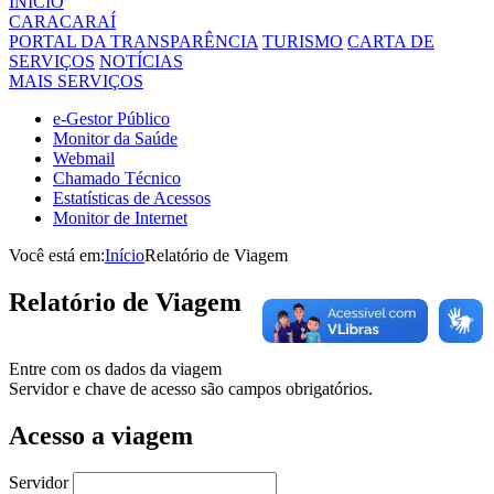
INÍCIO
CARACARAÍ
PORTAL DA TRANSPARÊNCIA
TURISMO
CARTA DE
SERVIÇOS
NOTÍCIAS
MAIS SERVIÇOS
e-Gestor Público
Monitor da Saúde
Webmail
Chamado Técnico
Estatísticas de Acessos
Monitor de Internet
Você está em:
Início
Relatório de Viagem
Relatório
de Viagem
Entre com os dados da viagem
Servidor e chave de acesso são campos obrigatórios.
Acesso a viagem
Servidor