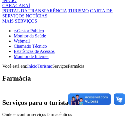
INÍCIO
CARACARAÍ
PORTAL DA TRANSPARÊNCIA
TURISMO
CARTA DE
SERVIÇOS
NOTÍCIAS
MAIS SERVIÇOS
e-Gestor Público
Monitor da Saúde
Webmail
Chamado Técnico
Estatísticas de Acessos
Monitor de Internet
Você está em:
Início
Turismo
Serviços
Farmácia
Farmácia
Serviços para o
turista
Onde encontrar serviços farmacêuticos