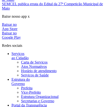
SEMCEL publica errata do Edital da 27ª Competição Municipal de
Maio
Baixe nosso app x
Baixar no
App Store
Baixar no
Google Play
Redes sociais
Serviços
ao Cidadão
Carta de Serviços
Atos Normativos
Horário de atendimento
Serviços de Saúde
Estrutura do
Governo
Prefeita
Vice-Prefeito
Estrutura Organizacional
Secretarias e Governo
Portal da Transparência