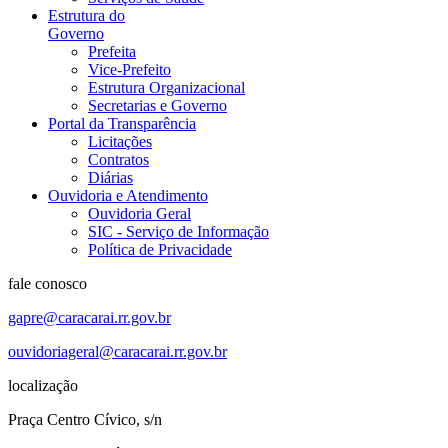
Estrutura do
Governo
Prefeita
Vice-Prefeito
Estrutura Organizacional
Secretarias e Governo
Portal da Transparência
Licitações
Contratos
Diárias
Ouvidoria e Atendimento
Ouvidoria Geral
SIC - Serviço de Informação
Política de Privacidade
fale conosco
gapre@caracarai.rr.gov.br
ouvidoriageral@caracarai.rr.gov.br
localização
Praça Centro Cívico, s/n