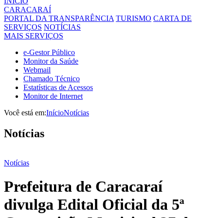
INÍCIO
CARACARAÍ
PORTAL DA TRANSPARÊNCIA
TURISMO
CARTA DE
SERVIÇOS
NOTÍCIAS
MAIS SERVIÇOS
e-Gestor Público
Monitor da Saúde
Webmail
Chamado Técnico
Estatísticas de Acessos
Monitor de Internet
Você está em:
Início
Notícias
Notícias
Notícias
Prefeitura de Caracaraí
divulga Edital Oficial da 5ª