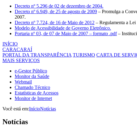
Decreto nº 5.296 de 02 de dezembro de 2004.
Decreto nº 6.949, de 25 de agosto de 2009
– Promulga a Conven
2007.
Decreto nº 7.724, de 16 de Maio de 2012
– Regulamenta a Lei 
Modelo de Acessibilidade de Governo Eletrônico.
Portaria nº 03, de 07 de Maio de 2007 – formato .pdf
– Institu
INÍCIO
CARACARAÍ
PORTAL DA TRANSPARÊNCIA
TURISMO
CARTA DE SERVI
MAIS SERVIÇOS
e-Gestor Público
Monitor da Saúde
Webmail
Chamado Técnico
Estatísticas de Acessos
Monitor de Internet
Você está em:
Início
Notícias
Notícias