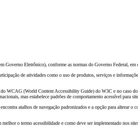
 em Governo Eletrônico), conforme as normas do Governo Federal, em 
 participação de atividades como o uso de produtos, serviços e informa
ções do WCAG (World Content Accessibility Guide) do W3C e no caso 
acionais, mas estabelece padrões de comportamento acessível para sit
e encontra atalhos de navegação padronizados e a opção para alterar o c
m melhor o termo acessibilidade e como deve ser implementado nos sites