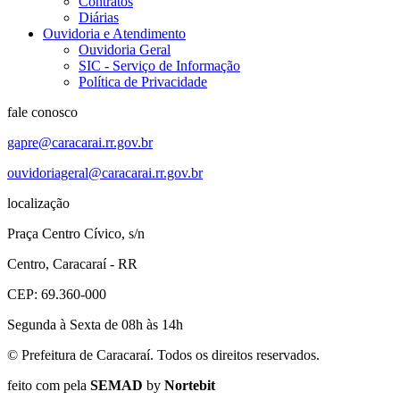
Contratos
Diárias
Ouvidoria e Atendimento
Ouvidoria Geral
SIC - Serviço de Informação
Política de Privacidade
fale conosco
gapre@caracarai.rr.gov.br
ouvidoriageral@caracarai.rr.gov.br
localização
Praça Centro Cívico, s/n
Centro, Caracaraí - RR
CEP: 69.360-000
Segunda à Sexta de 08h às 14h
© Prefeitura de Caracaraí. Todos os direitos reservados.
feito com
pela
SEMAD
by
Nortebit